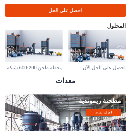
احصل على الحل
المحلول
احصل على الحل الآن
محطة طحن 200-600 شبكة
معدات
مطحنة ريموندية
اعرف المزيد