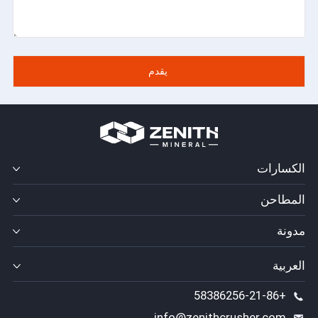
الكسارات
المطاحن
مدونة
العربية
+58386256-21-86
info@zenithcrusher.com