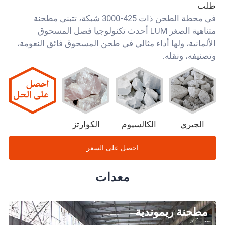
طلب
في محطة الطحن ذات 425-3000 شبكة، تتبنى مطحنة
متناهية الصغر LUM أحدث تكنولوجيا فصل المسحوق
الألمانية، ولها أداء مثالي في طحن المسحوق فائق النعومة،
وتصنيفه، ونقله.
الجيري
الكالسيوم
الكوارتز
احصل على السعر
معدات
مطحنة ريموندية