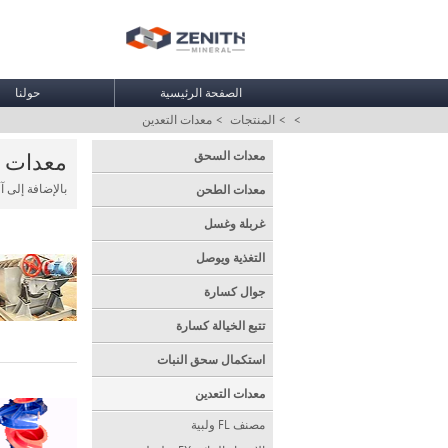
الصفحة الرئيسية
حولنا
>
> المنتجات
> معدات التعدين
معدات ا
معدات السحق
بالإضافة إلى آ
معدات الطحن
غربلة وغسل
التغذية ويوصل
جوال كسارة
تتبع الخيالة كسارة
استكمال سحق النبات
معدات التعدين
مصنف FL ولبية