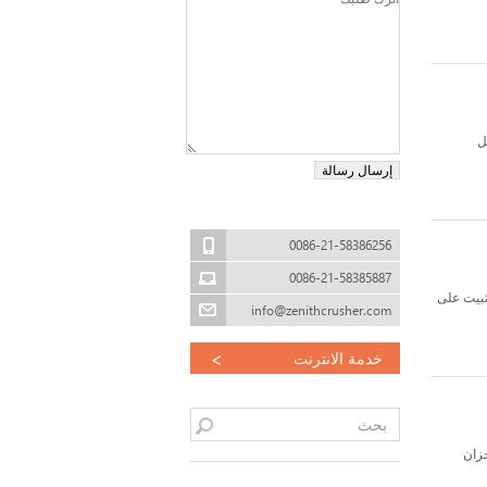
ل
0086-21-58386256
0086-21-58385887
ثبيت على
info@zenithcrusher.com
>
خدمة الانترنت
خزان