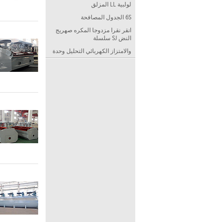
لولبية LL المزلق
6S الجدول المصافحة
انقر نقرا مزدوجا المكره صهريج
النض SJ سلسلة
والامتزاز الكهربائي التحليل وحدة