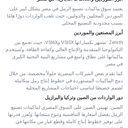
يعتمد سوق ماكينات تصنيع الرمل في مصر بشكل كبير على
الموردين المحليين والدوليين، حيث تلعب الواردات دورًا هامًا
بسبب محدودية التصنيع المحلي.
أبرز المصنعين والموردين
Zenith: تشتهر بكساراتها VSI5X وVSI6X، حيث تجمع بين
التكنولوجيا المتقدمة والإنتاج العالي وكفاءة الطاقة. وتُستخدم
ماكيناتها على نطاق واسع في مشاريع البنية التحتية الكبرى
في مصر.
كما تقدم بعض الشركات المصرية حلولاً مخصصة، من خلال
دمج الماكينات المستوردة في خطوط إنتاج رمل متكاملة
تُصمم خصيصًا لتناسب احتياجات المشاريع المحلية.
دور الواردات من الصين وتركيا والبرازيل
الصين: تهيمن الصين على السوق المصري لماكينات تصنيع
الرمل بفضل أسعارها التنافسية وتنوع منتجاتها. وتُعزز قدرتها
على توفير خطوط إنتاج كاملة وقطع غيار من مكانتها في