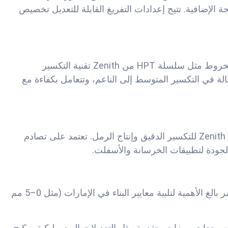
إلى أحجام تتراوح بين 10–30 سم للمعالجة الإضافية. تتيح إعدادات التفريغ القابلة للتعديل تخصيص
مثالية للتكسير الثانوي والثالثي، حيث تستخدم كسارات المخروط مثل سلسلة HPT من Zenith تقنية التكسير
لة في التكسير المتوسط إلى الناعم، وتتعامل بكفاءة مع
تُستخدم كسارات الصدم العمودي مثل سلسلة VSI6X من Zenith للتكسير الدقيق وإنتاج الرمل. تعتمد على تصادم
جودة لتطبيقات الخرسانة والأسفلت.
تضمن تدفقًا ثابتًا للمواد وفصلًا دقيقًا لأحجام الركام، وهو أمر بالغ الأهمية لتلبية معايير البناء في الإمارات (مثل 0–5 مم
رزة في الإمارات، وتقدم معدات بميزات متقدمة مثل التعديلات الهيدروليكية، وكبح