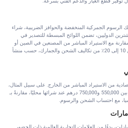
 توفير قطع الغيار والدعم الفني بسرعة.
ك الرسوم الجمركية المنخفضة والحوافز الضريبية، شراء
مشترين الدوليين، تضمن اللوائح المبسطة للتصدير في
قارنة مع الاستيراد المباشر من المصنعين في الصين أو
أوروبا، يمكن أن توفر المشتريات المحلية في الإمارات من 10 إلى 20٪ من تكاليف الشحن والجمارك، حسب منشأ
ي
صادية من الاستيراد المباشر من الخارج. على سبيل المثال،
قد تتراوح تكلفة كسارة فكية من Zenith (75–100 TPH) بين 550,000 و750,000 درهم عند شرائها محليًا، مقارنةً بـ
مارات
ت، بدءًا من العلامات التجارية العالمية ذات الحضور