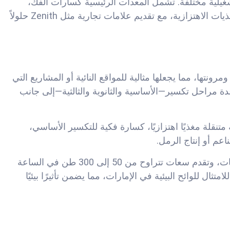
تشغيلية مختلفة. تشمل المعدات الرئيسية كسارات الفك،
كسارات المخروط، كسارات الصدم العمودي (VSI)، والمغذيات الاهتزازية، مع تقديم علامات تجارية مثل Zenith حلولاً
ومرونتها، مما يجعلها مثالية للمواقع النائية أو المشاريع التي
ن عدة مراحل تكسير—الأساسية والثانوية والثالثية—إلى جانب
تنقلة مغذيًا اهتزازيًا، كسارة فكية للتكسير الأساسي،
على سبيل المثال، تدمج سلسلة K من Zenith هذه المكونات، وتقدم سعات تتراوح من 50 إلى 300 طن في الساعة
لامتثال للوائح البيئية في الإمارات، مما يضمن تأثيرًا بيئيًا