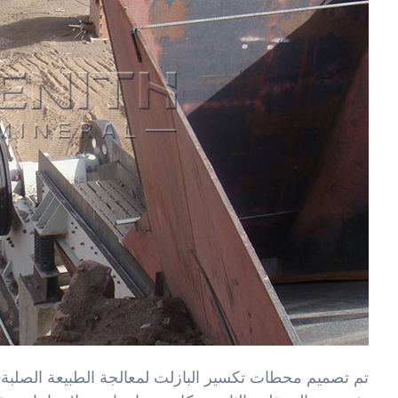
تم تصميم محطات تكسير البازلت لمعالجة الطبيعة الصلبة و