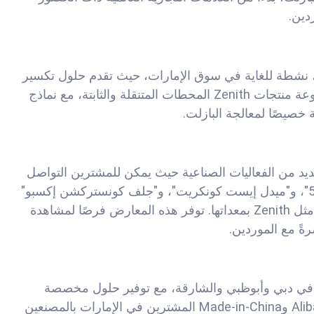
دين.
 الصين، نشطة للغاية في سوق الإمارات، حيث تقدم حلول تكسير
مخصصة من خلال مكاتبها ووكلائها الإقليميين. تشمل مجموعة منتجات Zenith المحطات المتنقلة والثابتة، مع نماذج
العديد من الفعاليات الصناعية حيث يمكن للمشترين التواصل
مع موردي محطات التكسير. تشمل هذه الفعاليات "ذا بيج 5"، و"ميدل إيست كونكريت"، و"جلف كونستركشن إكسبو"
والتي تعرض أحدث تقنيات التكسير، حيث تشارك شركات مثل Zenith بمعداتها. توفر هذه المعارض فرصًا لمشاهدة
ةً مع الموردين.
 في دبي وأبوظبي والشارقة، مع توفير حلول مخصصة
لمشاريع الإمارات. كما تربط المنصات الإلكترونية مثل Alibaba وMade-in-China المشترين في الإمارات بالمصنعين