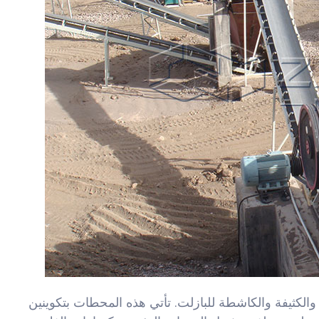
الكثيفة والكاشطة للبازلت. تأتي هذه المحطات بتكوينين