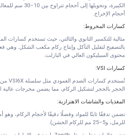
الكبيرة، وتحويلها 
أحجام الإخراج.
كسارات المخروط
:
بالتصفيح لتقليل التآكل وإنتاج ركام مكعب الشكل. وهي فعا
محتوى السيليكون العالي في البازلت.
كسارات VSI
:
الحجر بالحجر لتشكيل الركام، مما يضمن مخرجات عالية ال
المغذيات والشاشات الاهتزازية
:
للرمل، و5–25 مم للركام الخشن).
تعتبر علامات تجارية مثل Zenith با