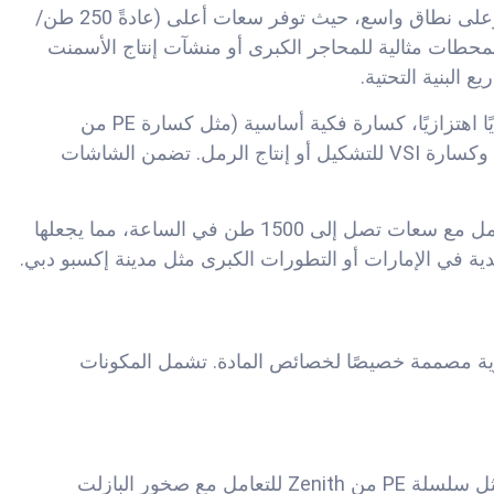
تم تصميم محطات التكسير الثابتة للعمليات طويلة الأجل وعلى نطاق واسع، حيث توفر سعات أعلى (عادةً 250 طن/
 المحطات مثالية للمحاجر الكبرى أو منشآت إنتاج الأسمنت
 البنية التحتية.
يتضمن التكوين القياسي لمحطة تكسير البازلت الثابتة مغذيًا اهتزازيًا، كسارة فكية أساسية (مثل كسارة PE من
Zenith)، كسارة مخروطية ثانوية (مثل HPT من Zenith)، وكسارة VSI للتشكيل أو إنتاج الرمل. تضمن الشاشات
تم تصميم محطات Zenith الثابتة، على سبيل المثال، للتعامل مع سعات تصل إلى 1500 طن في الساعة، مما يجعلها
ة في الإمارات أو التطورات الكبرى مثل مدينة إكسبو دبي.
وية مصممة خصيصًا لخصائص المادة. تشمل المكونات
تُستخدم للتكسير الأساسي، حيث صُممت كسارات الفك مثل سلسلة PE من Zenith للتعامل مع صخور البازلت